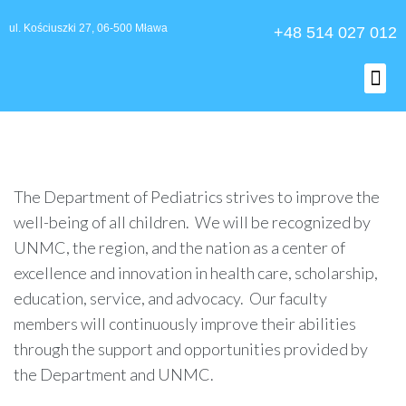
ul. Kościuszki 27, 06-500 Mława
+48 514 027 012
O nas
The Department of Pediatrics strives to improve the
well-being of all children. We will be recognized by
UNMC, the region, and the nation as a center of
excellence and innovation in health care, scholarship,
education, service, and advocacy. Our faculty
members will continuously improve their abilities
through the support and opportunities provided by
the Department and UNMC.